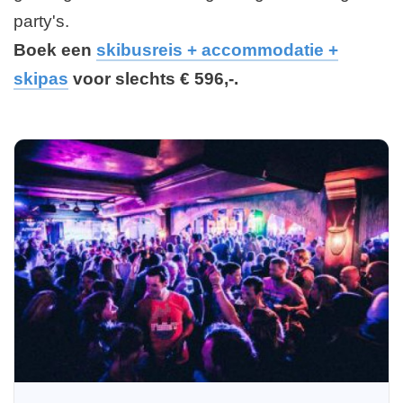
party's.
Boek een
skibusreis + accommodatie +
skipas
voor slechts € 596,-.