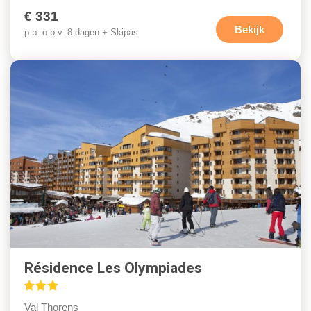
€ 331
Bekijk
p.p. o.b.v. 8 dagen + Skipas
Résidence Les Olympiades
Val Thorens