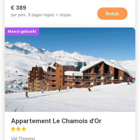
€ 389
Bekijk
per pers. 8 dagen logies + skipas
Meest geboekt
Appartement Le Chamois d'Or
Val Thorens