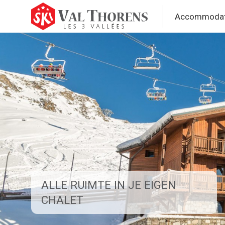
Overslaan
en
Accommodat
Hoofd
naar
de
Val
inhoud
gaan
Thoren
ALLE RUIMTE IN JE EIGEN
CHALET