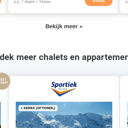
Bekijk
p.p. 7 dagen + Skipas
p
V
Bekijk meer »
o
l
g
dek meer chalets en apparteme
e
n
d
EEST
BOEKT
e
p
a
+ SKIPAS (OPTIONEEL)
g
i