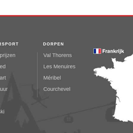
RSPORT
DORPEN
prijzen
Val Thorens
ied
Les Menuires
art
Méribel
huur
Courchevel
ki