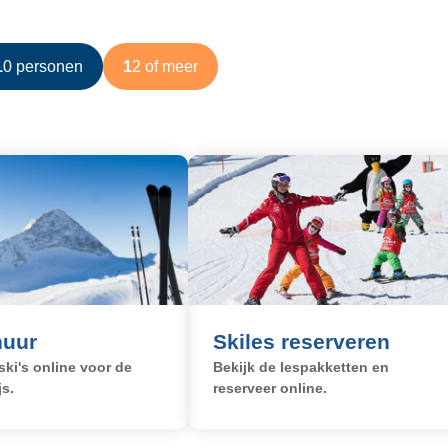
e
n
d
10 personen
12 of meer
e
p
a
g
i
n
a
n
huur
Skiles reserveren
ski's online voor de
Bekijk de lespakketten en
js.
reserveer online.