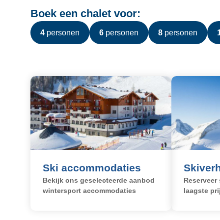
e
Boek een chalet voor:
r
i
4 personen
6 personen
8 personen
n
g
Boek nú
Reservere
Ski accommodaties
Skiver
Bekijk ons geselecteerde aanbod
Reserveer 
wintersport accommodaties
laagste pri