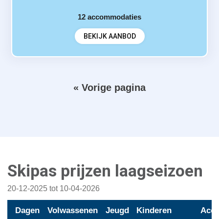
12
accommodaties
BEKIJK AANBOD
V
« Vorige pagina
P
o
a
g
r
i
i
n
e
g
r
e
Skipas prijzen laagseizoen
i
p
n
20-12-2025 tot 10-04-2026
g
a
g
Dagen
Volwassenen
Jeugd
Kinderen
Acco