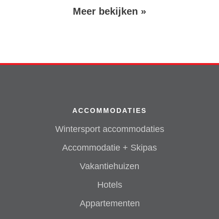
Volgende
Meer bekijken »
pagina
ACCOMMODATIES
Wintersport accommodaties
Accommodatie + Skipas
Vakantiehuizen
Hotels
Appartementen