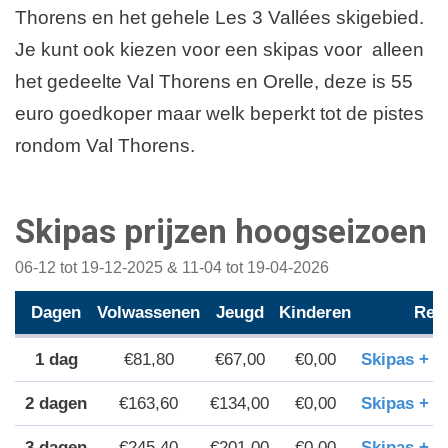
Thorens en het gehele Les 3 Vallées skigebied.
Je kunt ook kiezen voor een skipas voor alleen
het gedeelte Val Thorens en Orelle, deze is 55
euro goedkoper maar welk beperkt tot de pistes
rondom Val Thorens.
Skipas prijzen hoogseizoen
06-12 tot 19-12-2025 & 11-04 tot 19-04-2026
Dagen
Volwassenen
Jeugd
Kinderen
Res
€81,80
€67,00
€0,00
Skipas + 
2 dagen
€163,60
€134,00
€0,00
Skipas + 
3 dagen
€245,40
€201,00
€0,00
Skipas + 