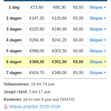
i
€73,60
€60,30
€0,00
Skipas + 
n
a
2 dagen
€147,20
€120,60
€0,00
Skipas + 
3 dagen
€220,80
€180,90
€0,00
Skipas + 
4 dagen
€294,40
€241,20
€0,00
Skipas + 
5 dagen
€368,00
€301,50
€0,00
Skipas + 
6 dagen
€368,00
€301,50
€0,00
Skipas + 
7 dagen
€424,70
€348,00
€0,00
Skipas + 
Volwassenen:
18 t/m 74 jaar
Jeugd / kind:
5 t/m 17 jaar
Kinderen:
tot en met 4 jaar oud GRATIS
Skipas prijslijst 2025-2026