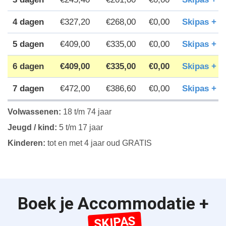
4 dagen
€327,20
€268,00
€0,00
Skipas + 
5 dagen
€409,00
€335,00
€0,00
Skipas + 
6 dagen
€409,00
€335,00
€0,00
Skipas + 
7 dagen
€472,00
€386,60
€0,00
Skipas + 
Volwassenen:
18 t/m 74 jaar
Jeugd / kind:
5 t/m 17 jaar
Kinderen:
tot en met 4 jaar oud GRATIS
Boek je Accommodatie +
SKIPAS